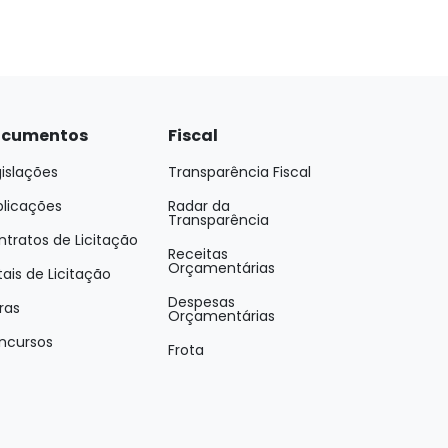
cumentos
Fiscal
islações
Transparência Fiscal
blicações
Radar da
Transparência
tratos de Licitação
Receitas
Orçamentárias
tais de Licitação
Despesas
ras
Orçamentárias
ncursos
Frota