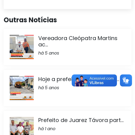
Outras Notícias
Vereadora Cleópatra Martins
ac...
há 5 anos
Hoje a prefeitura realizou o a...
há 5 anos
Prefeito de Juarez Távora part...
há 1 ano