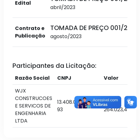
Edital
abril/2023
TOMADA DE PREÇO 001/2023
Contrato e
Publicação
agosto/2023
Participantes da Licitação:
Razão Social
CNPJ
Valor
WJX
CONSTRUCOES
13.408.085/0001-
R$
E SERVICOS DE
a
93
264.023,49
ENGENHARIA
LTDA