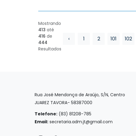
Mostrando
413
até
416
de
‹
1
2
101
102
444
Resultados
Rua José Mendonça de Araújo, S/N, Centro
JUAREZ TAVORA- 58387000
Telefone:
(83) 81208-785
Email:
secretaria.adm.jt@gmail.com