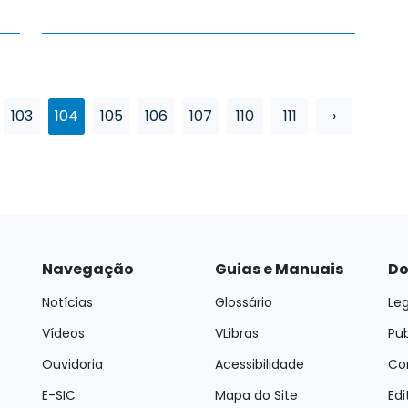
103
104
105
106
107
110
111
›
Navegação
Guias e Manuais
Do
Notícias
Glossário
Leg
Vídeos
VLibras
Pu
Ouvidoria
Acessibilidade
Con
E-SIC
Mapa do Site
Edi