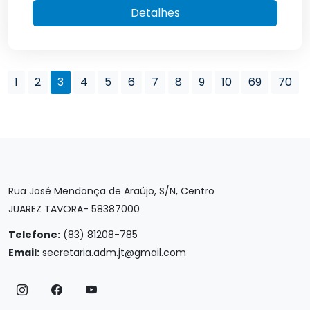
Detalhes
1
2
3
4
5
6
7
8
9
10
69
70
Rua José Mendonça de Araújo, S/N, Centro
JUAREZ TAVORA- 58387000
Telefone:
(83) 81208-785
Email:
secretaria.adm.jt@gmail.com